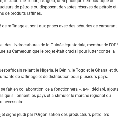
n, le Gabon, le Tchad, l’Angola, la République démocratique du
teurs de pétrole ou disposent de vastes réserves de pétrole et
s de produits raffinés.
 de raffinage et sont aux prises avec des pénuries de carburant 
et des Hydrocarbures de la Guinée équatoriale, membre de l’OPE
e au Cameroun que le projet était crucial pour lutter contre la
est-africain reliant le Nigeria, le Bénin, le Togo et le Ghana, et d
nante de raffinage et de distribution pour plusieurs pays.
se fait en collaboration, cela fonctionnera », a-t-il déclaré, ajout
s qui sillonnent les pays et à stimuler le marché régional du
où nécessaire.
signé jeudi par l’Organisation des producteurs pétroliers