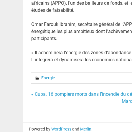
africains (APPO), l’un des bailleurs de fonds, et 
études de faisabilité.
Omar Farouk Ibrahim, secrétaire général de l’APPO,
énergétique les plus ambitieux dont l’achèvemen
participants.
« Il acheminera l’énergie des zones d’abondance v
Il intégrera et dynamisera les économies nationale
Energie
Navigation
« Cuba. 16 pompiers morts dans l’incendie du dépô
Maroc
de
l’article
Powered by
WordPress
and
Merlin
.