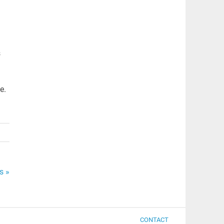
s
e.
s »
CONTACT