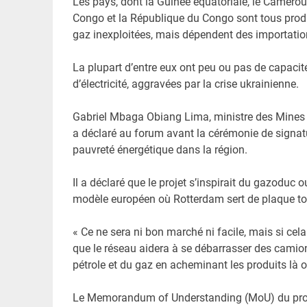
Les pays, dont la Guinée équatoriale, le Camerou
Congo et la République du Congo sont tous produc
gaz inexploitées, mais dépendent des importation
La plupart d’entre eux ont peu ou pas de capacité
d’électricité, aggravées par la crise ukrainienne.
Gabriel Mbaga Obiang Lima, ministre des Mines 
a déclaré au forum avant la cérémonie de signatur
pauvreté énergétique dans la région.
Il a déclaré que le projet s’inspirait du gazoduc ou
modèle européen où Rotterdam sert de plaque tour
« Ce ne sera ni bon marché ni facile, mais si cela 
que le réseau aidera à se débarrasser des camion
pétrole et du gaz en acheminant les produits là 
Le Memorandum of Understanding (MoU) du projet 